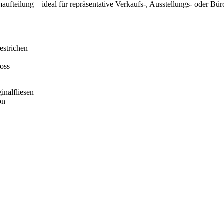
aufteilung – ideal für repräsentative Verkaufs-, Ausstellungs- oder Bür
n
estrichen
oss
inalfliesen
on