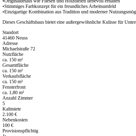
•Originaldetails wie Fliesen und Holzdielen liebevoll erhalten
•Stimmiges Farbkonzept für ein freundliches Arbeitsumfeld
•Einzigartige Kombination aus Tradition und moderner Nutzungsmögl
Dieses Geschäftshaus bietet eine außergewöhnliche Kulisse für Untern
Standort
41460 Neuss
Adresse
Michaelstraße 72
Nutzfläche
ca. 150 m²
Gesamtfläche
ca. 150 m²
Verkaufsfläche
ca. 150 m²
Fensterfront
ca. 1,80 m²
Anzahl Zimmer
5
Kaltmiete
2.100 €
Nebenkosten
100 €
Provisionspflichtig