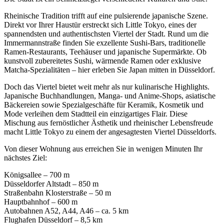
Rheinische Tradition trifft auf eine pulsierende japanische Szene.
Direkt vor Ihrer Haustür erstreckt sich Little Tokyo, eines der
spannendsten und authentischsten Viertel der Stadt. Rund um die
Immermannstraße finden Sie exzellente Sushi-Bars, traditionelle
Ramen-Restaurants, Teehäuser und japanische Supermärkte. Ob
kunstvoll zubereitetes Sushi, wärmende Ramen oder exklusive
Matcha-Spezialitäten – hier erleben Sie Japan mitten in Düsseldorf.
Doch das Viertel bietet weit mehr als nur kulinarische Highlights.
Japanische Buchhandlungen, Manga- und Anime-Shops, asiatische
Bäckereien sowie Spezialgeschäfte für Keramik, Kosmetik und
Mode verleihen dem Stadtteil ein einzigartiges Flair. Diese
Mischung aus fernöstlicher Ästhetik und rheinischer Lebensfreude
macht Little Tokyo zu einem der angesagtesten Viertel Düsseldorfs.
Von dieser Wohnung aus erreichen Sie in wenigen Minuten Ihr
nächstes Ziel:
Königsallee – 700 m
Düsseldorfer Altstadt – 850 m
Straßenbahn Klosterstraße – 50 m
Hauptbahnhof – 600 m
Autobahnen A52, A44, A46 – ca. 5 km
Flughafen Düsseldorf – 8,5 km