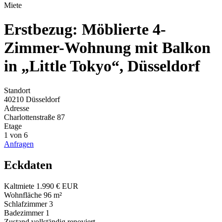
Miete
Erstbezug: Möblierte 4-
Zimmer-Wohnung mit Balkon
in „Little Tokyo“, Düsseldorf
Standort
40210 Düsseldorf
Adresse
Charlottenstraße 87
Etage
1 von 6
Anfragen
Eckdaten
Kaltmiete
1.990 € EUR
Wohnfläche
96 m²
Schlafzimmer
3
Badezimmer
1
Zustand
vollständig renoviert