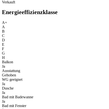
Verkauft
Energieeffizienzklasse
A+
A
B
C
D
E
F
G
H
Balkon
Ja
Ausstattung
Gehoben
WG geeignet
Ja
Dusche
Ja
Bad mit Badewanne
Ja
Bad mit Fenster