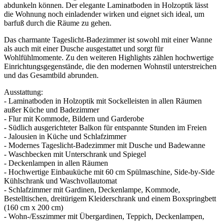
abdunkeln können. Der elegante Laminatboden in Holzoptik lässt
die Wohnung noch einladender wirken und eignet sich ideal, um
barfuß durch die Räume zu gehen.
Das charmante Tageslicht-Badezimmer ist sowohl mit einer Wanne
als auch mit einer Dusche ausgestattet und sorgt für
Wohlfühlmomente. Zu den weiteren Highlights zählen hochwertige
Einrichtungsgegenstände, die den modernen Wohnstil unterstreichen
und das Gesamtbild abrunden.
Ausstattung:
- Laminatboden in Holzoptik mit Sockelleisten in allen Räumen
außer Küche und Badezimmer
- Flur mit Kommode, Bildern und Garderobe
- Südlich ausgerichteter Balkon für entspannte Stunden im Freien
- Jalousien in Küche und Schlafzimmer
- Modernes Tageslicht-Badezimmer mit Dusche und Badewanne
- Waschbecken mit Unterschrank und Spiegel
- Deckenlampen in allen Räumen
- Hochwertige Einbauküche mit 60 cm Spülmaschine, Side-by-Side
Kühlschrank und Waschvollautomat
- Schlafzimmer mit Gardinen, Deckenlampe, Kommode,
Bestelltischen, dreitürigem Kleiderschrank und einem Boxspringbett
(160 cm x 200 cm)
- Wohn-/Esszimmer mit Übergardinen, Teppich, Deckenlampen,