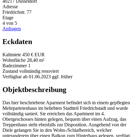
40217 Düsseldorf
Adresse
Friedrichstr. 77
Etage
4 von 5
Anfragen
Eckdaten
Kaltmiete
450 € EUR
Wohnfläche
28,40 m²
Badezimmer
1
Zustand
vollständig renoviert
Verfügbar ab
01.06.2023 ggf. früher
Objektbeschreibung
Das hier beschriebene Aparment befindet sich in einem gepflegten
Mehrparteienhaus im beliebten Stadtteil Friedrichstadt und wurde
vollständig saniert. Sie erreichen das Apartment im 4.
Obergeschosses hinten gelegen, bequem über einen Aufzug, das
Treppenhaus steht ebenfalls zur Disposition. Ausgehend von der
Diele gelangen Sie in den Wohn-/Schlafbereich, welcher
unteranderem über einen Balkon zum Hinterhaus gelegen, verfügt.