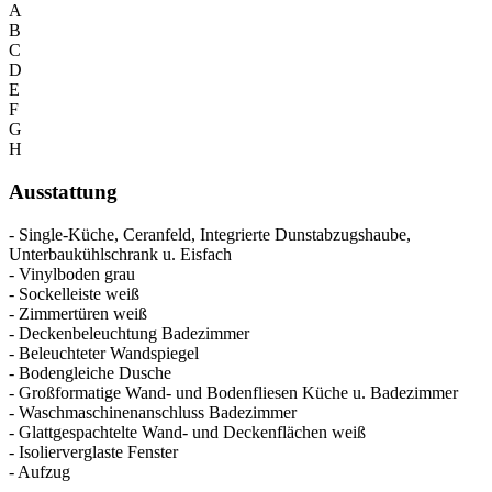
A
B
C
D
E
F
G
H
Ausstattung
- Single-Küche, Ceranfeld, Integrierte Dunstabzugshaube,
Unterbaukühlschrank u. Eisfach
- Vinylboden grau
- Sockelleiste weiß
- Zimmertüren weiß
- Deckenbeleuchtung Badezimmer
- Beleuchteter Wandspiegel
- Bodengleiche Dusche
- Großformatige Wand- und Bodenfliesen Küche u. Badezimmer
- Waschmaschinenanschluss Badezimmer
- Glattgespachtelte Wand- und Deckenflächen weiß
- Isolierverglaste Fenster
- Aufzug