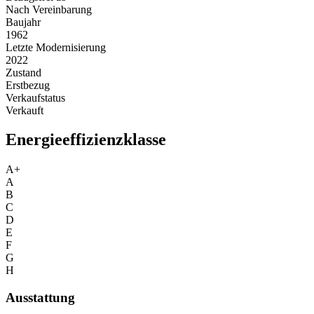
Nach Vereinbarung
Baujahr
1962
Letzte Modernisierung
2022
Zustand
Erstbezug
Verkaufstatus
Verkauft
Energieeffizienzklasse
A+
A
B
C
D
E
F
G
H
Ausstattung