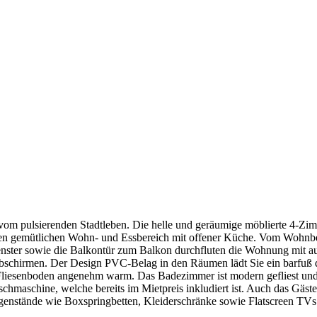
t vom pulsierenden Stadtleben. Die helle und geräumige möblierte 4-Z
 den gemütlichen Wohn- und Essbereich mit offener Küche. Vom Wohnbe
ster sowie die Balkontür zum Balkon durchfluten die Wohnung mit ausr
bschirmen. Der Design PVC-Belag in den Räumen lädt Sie ein barfu
Fliesenboden angenehm warm. Das Badezimmer ist modern gefliest und
Waschmaschine, welche bereits im Mietpreis inkludiert ist. Auch das G
egenstände wie Boxspringbetten, Kleiderschränke sowie Flatscreen TV