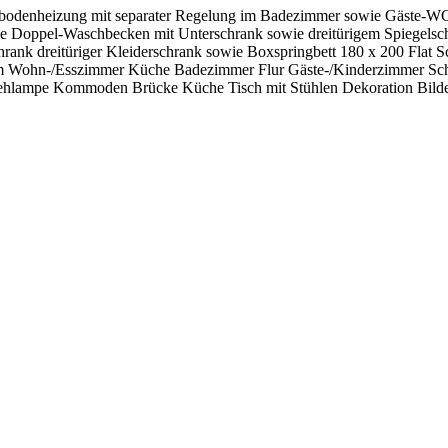
ßbodenheizung mit separater Regelung im Badezimmer sowie Gäste-WC
 Doppel-Waschbecken mit Unterschrank sowie dreitürigem Spiegelsc
k dreitüriger Kleiderschrank sowie Boxspringbett 180 x 200 Flat Sc
 Wohn-/Esszimmer Küche Badezimmer Flur Gäste-/Kinderzimmer Schla
 Stehlampe Kommoden Brücke Küche Tisch mit Stühlen Dekoration Bil