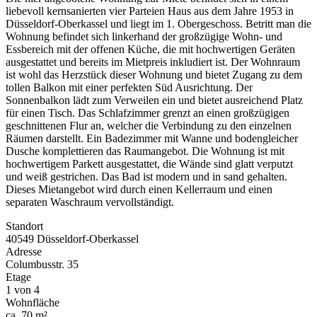
liebevoll kernsanierten vier Parteien Haus aus dem Jahre 1953 in
Düsseldorf-Oberkassel und liegt im 1. Obergeschoss. Betritt man die
Wohnung befindet sich linkerhand der großzügige Wohn- und
Essbereich mit der offenen Küche, die mit hochwertigen Geräten
ausgestattet und bereits im Mietpreis inkludiert ist. Der Wohnraum
ist wohl das Herzstück dieser Wohnung und bietet Zugang zu dem
tollen Balkon mit einer perfekten Süd Ausrichtung. Der
Sonnenbalkon lädt zum Verweilen ein und bietet ausreichend Platz
für einen Tisch. Das Schlafzimmer grenzt an einen großzügigen
geschnittenen Flur an, welcher die Verbindung zu den einzelnen
Räumen darstellt. Ein Badezimmer mit Wanne und bodengleicher
Dusche komplettieren das Raumangebot. Die Wohnung ist mit
hochwertigem Parkett ausgestattet, die Wände sind glatt verputzt
und weiß gestrichen. Das Bad ist modern und in sand gehalten.
Dieses Mietangebot wird durch einen Kellerraum und einen
separaten Waschraum vervollständigt.
Standort
40549 Düsseldorf-Oberkassel
Adresse
Columbusstr. 35
Etage
1 von 4
Wohnfläche
ca. 70 m²