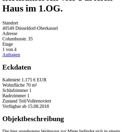
Haus im 1.OG.
Standort
40549 Düsseldorf-Oberkassel
Adresse
Columbusstr. 35
Etage
1 von 4
Anfragen
Eckdaten
Kaltmiete
1.175 € EUR
Wohnfläche
70 m²
Schlafzimmer
1
Badezimmer
1
Zustand
Teil/Vollrenoviert
Verfügbar ab
15.08.2018
Objektbeschreibung
Die hier angebotene Wohnung zur Miete befindet sich in einem