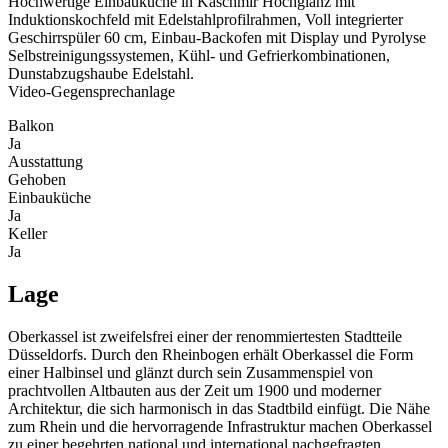
Hochwertige Einbauküche in Kaschmir Hochglanz mit
Induktionskochfeld mit Edelstahlprofilrahmen, Voll integrierter
Geschirrspüler 60 cm, Einbau-Backofen mit Display und Pyrolyse
Selbstreinigungssystemen, Kühl- und Gefrierkombinationen,
Dunstabzugshaube Edelstahl.
Video-Gegensprechanlage
Balkon
Ja
Ausstattung
Gehoben
Einbauküche
Ja
Keller
Ja
Lage
Oberkassel ist zweifelsfrei einer der renommiertesten Stadtteile
Düsseldorfs. Durch den Rheinbogen erhält Oberkassel die Form
einer Halbinsel und glänzt durch sein Zusammenspiel von
prachtvollen Altbauten aus der Zeit um 1900 und moderner
Architektur, die sich harmonisch in das Stadtbild einfügt. Die Nähe
zum Rhein und die hervorragende Infrastruktur machen Oberkassel
zu einer begehrten national und international nachgefragten