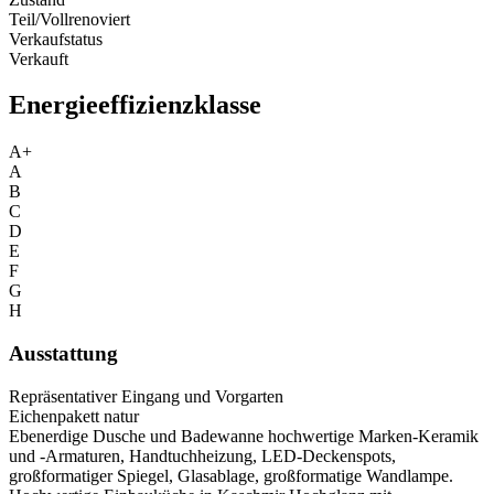
Teil/Vollrenoviert
Verkaufstatus
Verkauft
Energieeffizienzklasse
A+
A
B
C
D
E
F
G
H
Ausstattung
Repräsentativer Eingang und Vorgarten
Eichenpakett natur
Ebenerdige Dusche und Badewanne hochwertige Marken-Keramik
und -Armaturen, Handtuchheizung, LED-Deckenspots,
großformatiger Spiegel, Glasablage, großformatige Wandlampe.