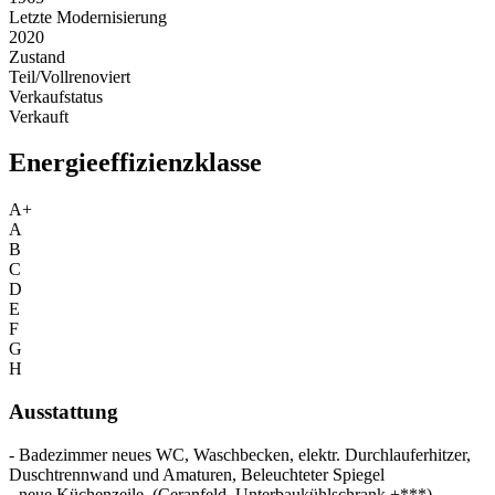
Letzte Modernisierung
2020
Zustand
Teil/Vollrenoviert
Verkaufstatus
Verkauft
Energieeffizienzklasse
A+
A
B
C
D
E
F
G
H
Ausstattung
- Badezimmer neues WC, Waschbecken, elektr. Durchlauferhitzer,
Duschtrennwand und Amaturen, Beleuchteter Spiegel
- neue Küchenzeile, (Ceranfeld, Unterbaukühlschrank +***)