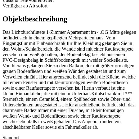
Zustand
Teil/Vollrenoviert
Verfügbar ab
Ab sofort
Objektbeschreibung
Das Lichtdurchflutete 1-Zimmer Apartement im 4.OG Mitte gelegen
befindet sich in einem gepflegten Mehrparteienhaus. Vom
Eingangsflur mit Einbauschrank für Ihre Kleidung gelangen Sie in
den Wohn-/Schlafbereich, die Wände sind mit einer Raufasertapete
versehen und weiß gehalten, der Bodenbelag besteht aus einem
PVC-Designbelag in Schiffsbodenoptik mit weißer Sockelleiste.
Von hieraus gelangen Sie zu dem Balkon, der mit größerformatigen
grauen Bodenfliesen und weißen Wänden gestaltet ist und zum
Verweilen einlädt. Hier angrenzend befindet sich die Küche, welche
mit einem Fenster und mit kleinformatigen weißen Bodenfliesen
sowie einer Raufasertapete versehen ist. Hierin verbaut ist eine
kleine Einbauküche, die mit einem Unterbau-Kühlschrank mit ***
Sternefach, einem Ceranfeld, einem Spülbecken sowie Ober- und
Unterschränken ausgestattet ist. Hier anschließend befindet sich das
charmante Badezimmer mit einer Dusche, mit kleinformatigen
weißen Wand- und Bodenfliesen sowie einer Raufasertapete,
welches ebenfalls in weiß gehalten. Das Angebot runden ein
abschließbarer Keller sowie ein Fahrradkeller ab.
Standort