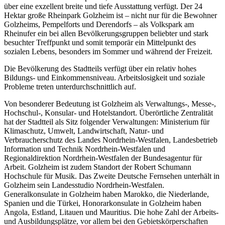
über eine exzellent breite und tiefe Ausstattung verfügt. Der 24
Hektar große Rheinpark Golzheim ist – nicht nur für die Bewohner
Golzheims, Pempelforts und Derendorfs – als Volkspark am
Rheinufer ein bei allen Bevölkerungsgruppen beliebter und stark
besuchter Treffpunkt und somit temporär ein Mittelpunkt des
sozialen Lebens, besonders im Sommer und während der Freizeit.
Die Bevölkerung des Stadtteils verfügt über ein relativ hohes
Bildungs- und Einkommensniveau. Arbeitslosigkeit und soziale
Probleme treten unterdurchschnittlich auf.
Von besonderer Bedeutung ist Golzheim als Verwaltungs-, Messe-,
Hochschul-, Konsular- und Hotelstandort. Überörtliche Zentralität
hat der Stadtteil als Sitz folgender Verwaltungen: Ministerium für
Klimaschutz, Umwelt, Landwirtschaft, Natur- und
Verbraucherschutz des Landes Nordrhein-Westfalen, Landesbetrieb
Information und Technik Nordrhein-Westfalen und
Regionaldirektion Nordrhein-Westfalen der Bundesagentur für
Arbeit. Golzheim ist zudem Standort der Robert Schumann
Hochschule für Musik. Das Zweite Deutsche Fernsehen unterhält in
Golzheim sein Landesstudio Nordrhein-Westfalen.
Generalkonsulate in Golzheim haben Marokko, die Niederlande,
Spanien und die Türkei, Honorarkonsulate in Golzheim haben
Angola, Estland, Litauen und Mauritius. Die hohe Zahl der Arbeits-
und Ausbildungsplätze, vor allem bei den Gebietskörperschaften