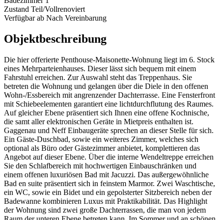
Badezimmer
1
Zustand
Teil/Vollrenoviert
Verfügbar ab
Nach Vereinbarung
Objektbeschreibung
Die hier offerierte Penthouse-Maisonette-Wohnung liegt im 6. Stock
eines Mehrparteienhauses. Dieser lässt sich bequem mit einem
Fahrstuhl erreichen. Zur Auswahl steht das Treppenhaus. Sie
betreten die Wohnung und gelangen über die Diele in den offenen
Wohn-/Essbereich mit angrenzender Dachterrasse. Eine Fensterfront
mit Schiebeelementen garantiert eine lichtdurchflutung des Raumes.
Auf gleicher Ebene präsentiert sich Ihnen eine offene Kochnische,
die samt aller elektronischen Geräte in Mietpreis enthalten ist.
Gaggenau und Neff Einbaugeräte sprechen an dieser Stelle für sich.
Ein Gäste-Duschbad, sowie ein weiteres Zimmer, welches sich
optional als Büro oder Gästezimmer anbietet, komplettieren das
Angebot auf dieser Ebene. Über die interne Wendeltreppe erreichen
Sie den Schlafbereich mit hochwertigen Einbauschränken und
einem offenen luxuriösen Bad mit Jacuzzi. Das außergewöhnliche
Bad en suite präsentiert sich in feinstem Marmor. Zwei Waschtische,
ein WC, sowie ein Bidet und ein gepolsterter Sitzbereich neben der
Badewanne kombinieren Luxus mit Praktikabilität. Das Highlight
der Wohnung sind zwei große Dachterrassen, die man von jedem
Raum der unteren Ebene betreten kann. Im Sommer und an schönen