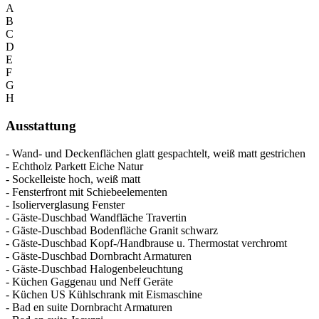
A
B
C
D
E
F
G
H
Ausstattung
- Wand- und Deckenflächen glatt gespachtelt, weiß matt gestrichen
- Echtholz Parkett Eiche Natur
- Sockelleiste hoch, weiß matt
- Fensterfront mit Schiebeelementen
- Isolierverglasung Fenster
- Gäste-Duschbad Wandfläche Travertin
- Gäste-Duschbad Bodenfläche Granit schwarz
- Gäste-Duschbad Kopf-/Handbrause u. Thermostat verchromt
- Gäste-Duschbad Dornbracht Armaturen
- Gäste-Duschbad Halogenbeleuchtung
- Küchen Gaggenau und Neff Geräte
- Küchen US Kühlschrank mit Eismaschine
- Bad en suite Dornbracht Armaturen