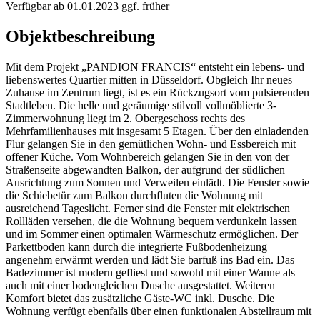
Verfügbar ab
01.01.2023 ggf. früher
Objektbeschreibung
Mit dem Projekt „PANDION FRANCIS“ entsteht ein lebens- und
liebenswertes Quartier mitten in Düsseldorf. Obgleich Ihr neues
Zuhause im Zentrum liegt, ist es ein Rückzugsort vom pulsierenden
Stadtleben. Die helle und geräumige stilvoll vollmöblierte 3-
Zimmerwohnung liegt im 2. Obergeschoss rechts des
Mehrfamilienhauses mit insgesamt 5 Etagen. Über den einladenden
Flur gelangen Sie in den gemütlichen Wohn- und Essbereich mit
offener Küche. Vom Wohnbereich gelangen Sie in den von der
Straßenseite abgewandten Balkon, der aufgrund der südlichen
Ausrichtung zum Sonnen und Verweilen einlädt. Die Fenster sowie
die Schiebetür zum Balkon durchfluten die Wohnung mit
ausreichend Tageslicht. Ferner sind die Fenster mit elektrischen
Rollläden versehen, die die Wohnung bequem verdunkeln lassen
und im Sommer einen optimalen Wärmeschutz ermöglichen. Der
Parkettboden kann durch die integrierte Fußbodenheizung
angenehm erwärmt werden und lädt Sie barfuß ins Bad ein. Das
Badezimmer ist modern gefliest und sowohl mit einer Wanne als
auch mit einer bodengleichen Dusche ausgestattet. Weiteren
Komfort bietet das zusätzliche Gäste-WC inkl. Dusche. Die
Wohnung verfügt ebenfalls über einen funktionalen Abstellraum mit