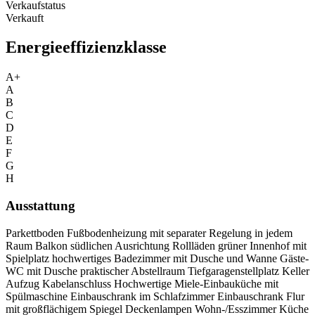
Verkaufstatus
Verkauft
Energieeffizienzklasse
A+
A
B
C
D
E
F
G
H
Ausstattung
Parkettboden Fußbodenheizung mit separater Regelung in jedem
Raum Balkon südlichen Ausrichtung Rollläden grüner Innenhof mit
Spielplatz hochwertiges Badezimmer mit Dusche und Wanne Gäste-
WC mit Dusche praktischer Abstellraum Tiefgaragenstellplatz Keller
Aufzug Kabelanschluss Hochwertige Miele-Einbauküche mit
Spülmaschine Einbauschrank im Schlafzimmer Einbauschrank Flur
mit großflächigem Spiegel Deckenlampen Wohn-/Esszimmer Küche