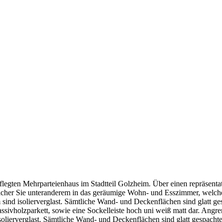
legten Mehrparteienhaus im Stadtteil Golzheim. Über einen repräsent
elcher Sie unteranderem in das geräumige Wohn- und Esszimmer, welche
sind isolierverglast. Sämtliche Wand- und Deckenflächen sind glatt ges
ssivholzparkett, sowie eine Sockelleiste hoch uni weiß matt dar. Angr
olierverglast. Sämtliche Wand- und Deckenflächen sind glatt gespachtelt