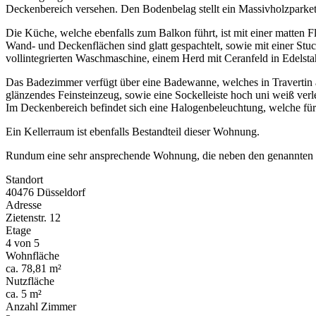
Deckenbereich versehen. Den Bodenbelag stellt ein Massivholzparkett
Die Küche, welche ebenfalls zum Balkon führt, ist mit einer matten F
Wand- und Deckenflächen sind glatt gespachtelt, sowie mit einer Stuc
vollintegrierten Waschmaschine, einem Herd mit Ceranfeld in Edelstah
Das Badezimmer verfügt über eine Badewanne, welches in Travertin au
glänzendes Feinsteinzeug, sowie eine Sockelleiste hoch uni weiß verl
Im Deckenbereich befindet sich eine Halogenbeleuchtung, welche für
Ein Kellerraum ist ebenfalls Bestandteil dieser Wohnung.
Rundum eine sehr ansprechende Wohnung, die neben den genannten Vor
Standort
40476 Düsseldorf
Adresse
Zietenstr. 12
Etage
4 von 5
Wohnfläche
ca. 78,81 m²
Nutzfläche
ca. 5 m²
Anzahl Zimmer