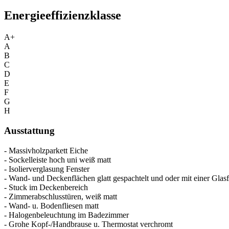
Energieeffizienzklasse
A+
A
B
C
D
E
F
G
H
Ausstattung
- Massivholzparkett Eiche
- Sockelleiste hoch uni weiß matt
- Isolierverglasung Fenster
- Wand- und Deckenflächen glatt gespachtelt und oder mit einer Glasf
- Stuck im Deckenbereich
- Zimmerabschlusstüren, weiß matt
- Wand- u. Bodenfliesen matt
- Halogenbeleuchtung im Badezimmer
- Grohe Kopf-/Handbrause u. Thermostat verchromt