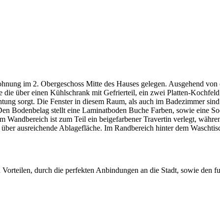
ohnung im 2. Obergeschoss Mitte des Hauses gelegen. Ausgehend von de
e die über einen Kühlschrank mit Gefrierteil, ein zwei Platten-Kochfe
htung sorgt. Die Fenster in diesem Raum, als auch im Badezimmer sind 
 Den Bodenbelag stellt eine Laminatboden Buche Farben, sowie eine So
 Wandbereich ist zum Teil ein beigefarbener Travertin verlegt, währen
t über ausreichende Ablagefläche. Im Randbereich hinter dem Waschtisc
orteilen, durch die perfekten Anbindungen an die Stadt, sowie den fu