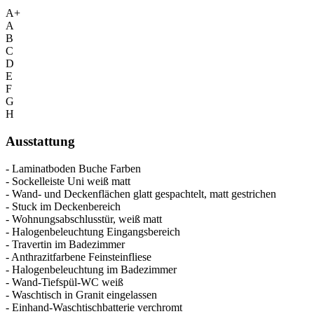
A+
A
B
C
D
E
F
G
H
Ausstattung
- Laminatboden Buche Farben
- Sockelleiste Uni weiß matt
- Wand- und Deckenflächen glatt gespachtelt, matt gestrichen
- Stuck im Deckenbereich
- Wohnungsabschlusstür, weiß matt
- Halogenbeleuchtung Eingangsbereich
- Travertin im Badezimmer
- Anthrazitfarbene Feinsteinfliese
- Halogenbeleuchtung im Badezimmer
- Wand-Tiefspül-WC weiß
- Waschtisch in Granit eingelassen
- Einhand-Waschtischbatterie verchromt