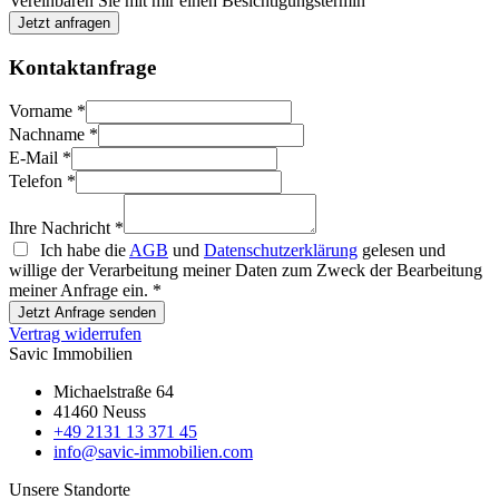
Vereinbaren Sie mit mir einen Besichtigungstermin
Jetzt anfragen
Kontaktanfrage
Vorname
*
Nachname
*
E-Mail
*
Telefon
*
Ihre Nachricht
*
Ich habe die
AGB
und
Datenschutzerklärung
gelesen und
willige der Verarbeitung meiner Daten zum Zweck der Bearbeitung
meiner Anfrage ein.
*
Jetzt Anfrage senden
Vertrag widerrufen
Savic Immobilien
Michaelstraße 64
41460 Neuss
+49 2131 13 371 45
info@savic-immobilien.com
Unsere Standorte