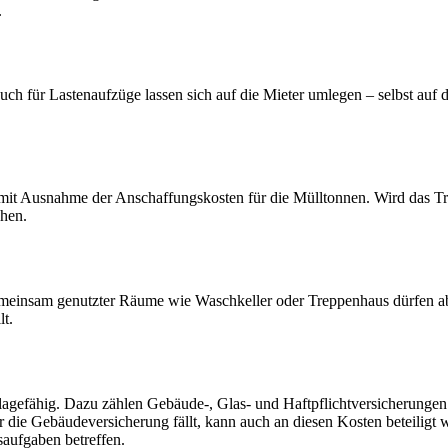
.
auch für Lastenaufzüge lassen sich auf die Mieter umlegen – selbst au
it Ausnahme der Anschaffungskosten für die Mülltonnen. Wird das Trep
chen.
insam genutzter Räume wie Waschkeller oder Treppenhaus dürfen abge
lt.
lagefähig. Dazu zählen Gebäude-, Glas- und Haftpflichtversicherungen
 die Gebäudeversicherung fällt, kann auch an diesen Kosten beteiligt w
saufgaben betreffen.