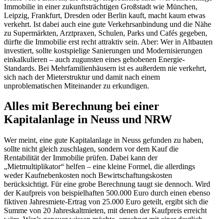
Immobilie in einer zukunftsträchtigen Großstadt wie München,
Leipzig, Frankfurt, Dresden oder Berlin kauft, macht kaum etwas
verkehrt. Ist dabei auch eine gute Verkehrsanbindung und die Nähe
zu Supermärkten, Arztpraxen, Schulen, Parks und Cafés gegeben,
dürfte die Immobilie erst recht attraktiv sein. Aber: Wer in Altbauten
investiert, sollte kostspielige Sanierungen und Modernisierungen
einkalkulieren – auch zugunsten eines gehobenen Energie-
Standards. Bei Mehrfamilienhäusern ist es außerdem nie verkehrt,
sich nach der Mieterstruktur und damit nach einem
unproblematischen Miteinander zu erkundigen.
Alles mit Berechnung bei einer
Kapitalanlage in Neuss und NRW
Wer meint, eine gute Kapitalanlage in Neuss gefunden zu haben,
sollte nicht gleich zuschlagen, sondern vor dem Kauf die
Rentabilität der Immobilie prüfen. Dabei kann der
„Mietmultiplikator“ helfen – eine kleine Formel, die allerdings
weder Kaufnebenkosten noch Bewirtschaftungskosten
berücksichtigt. Für eine grobe Berechnung taugt sie dennoch. Wird
der Kaufpreis von beispielhaften 500.000 Euro durch einen ebenso
fiktiven Jahresmiete-Ertrag von 25.000 Euro geteilt, ergibt sich die
Summe von 20 Jahreskaltmieten, mit denen der Kaufpreis erreicht