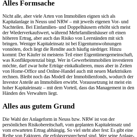
Alles Formsache
Nicht alle, aber viele Arten von Immobilien eignen sich als
Kapitalanlage in Neuss und NRW – mit jeweils eigenen Vor- und
Nachteilen. Bei Einfamilien- und Doppelhäusern erhöht sich meist
der Wiederverkaufswert, während Mehrfamilienhäuser oft einen
höheren Ertrag, aber auch das Risiko von Leerständen mit sich
bringen. Weniger Kapitaleinsatz ist bei Eigentumswohnungen
vonnöten, doch liegt die Rendite auch häufig niedriger. Hinzu
kommt: Der Käufer ist meistens Teil einer Eigentümergemeinschaft,
was Konfliktpotenzial birgt. Wer in Gewerbeimmobilien investieren
möchte, darf zwar hohe Erträge einkalkulieren, muss aber in Zeiten
von Home-Office und Online-Handel auch mit neuen Marktrisiken
rechnen. Bleibt noch das Modell der Immobilienfonds, wodurch der
Investor Anteile an Immobilien erwirbt. Voraussetzung ist meist ein
hoher Kapitaleinsatz – mit dem Vorteil, dass das Management in den
Händen des Verwalters liegt.
Alles aus gutem Grund
Die Wahl der Anlageform in Neuss bzw. NRW ist von der
persönlichen Risikobereitschaft, vom geplanten Kapitaleinsatz und
vom erwarteten Ertrag abhängig. So viel steht aber fest: Es gibt eine
Reihe von Faktoren, die erfolgversprechend sind. Wer seine Anlage-