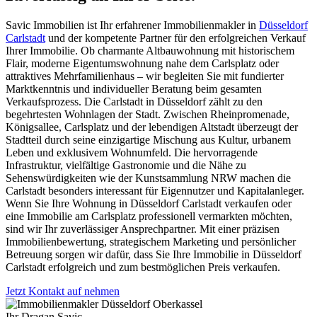
Savic Immobilien ist Ihr erfahrener Immobilienmakler in
Düsseldorf
Carlstadt
und der kompetente Partner für den erfolgreichen Verkauf
Ihrer Immobilie. Ob charmante Altbauwohnung mit historischem
Flair, moderne Eigentumswohnung nahe dem Carlsplatz oder
attraktives Mehrfamilienhaus – wir begleiten Sie mit fundierter
Marktkenntnis und individueller Beratung beim gesamten
Verkaufsprozess. Die Carlstadt in Düsseldorf zählt zu den
begehrtesten Wohnlagen der Stadt. Zwischen Rheinpromenade,
Königsallee, Carlsplatz und der lebendigen Altstadt überzeugt der
Stadtteil durch seine einzigartige Mischung aus Kultur, urbanem
Leben und exklusivem Wohnumfeld. Die hervorragende
Infrastruktur, vielfältige Gastronomie und die Nähe zu
Sehenswürdigkeiten wie der Kunstsammlung NRW machen die
Carlstadt besonders interessant für Eigennutzer und Kapitalanleger.
Wenn Sie Ihre Wohnung in Düsseldorf Carlstadt verkaufen oder
eine Immobilie am Carlsplatz professionell vermarkten möchten,
sind wir Ihr zuverlässiger Ansprechpartner. Mit einer präzisen
Immobilienbewertung, strategischem Marketing und persönlicher
Betreuung sorgen wir dafür, dass Sie Ihre Immobilie in Düsseldorf
Carlstadt erfolgreich und zum bestmöglichen Preis verkaufen.
Jetzt Kontakt auf nehmen
I
h
r
D
r
a
g
a
n
S
a
v
i
c